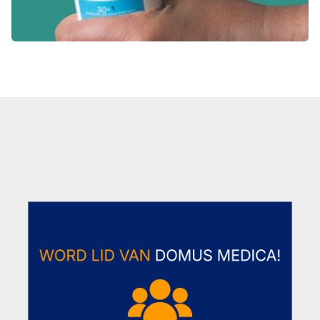
(nieuw
HTML-
blok)
overslaan